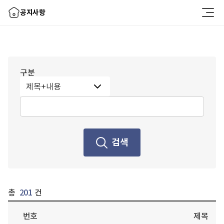
공지사항
구분
201
검색결과 목록 is 번호,제목,구분,등록일자,조회수,FILE_YN displayed in the table
번호
제목